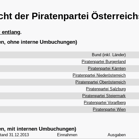
ht der Piratenpartei Österreic
r entlang
.
en, ohne interne Umbuchungen)
Bund (inkl. Länder)
Piratenpartei Burgenland
Piratenpartei Kärnten
Piratenpartei Niederösterreich
Piratenpartei Oberösterreich
Piratenpartei Salzburg
Piratenpartei Steiermark
Piratenpartei Vorarlberg
Piratenpartei Wien
en, mit internen Umbuchungen)
tand 31.12.2013
Einnahmen
Ausgaben