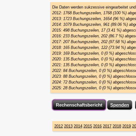
Die Daten werden sukzessive eingearbeitet und 
2012: 1768 Buchungszeilen, 1768 (100 %) abgesc
2013: 1723 Buchungszeilen, 1654 (96 %) abgesch
2014: 1079 Buchungszeilen, 961 (89.06 %) abges
2015: 498 Buchungszeilen, 17 (3.41 %) abgeschl
2016: 233 Buchungszeilen, 202 (86.7 %) abgesch
2017: 207 Buchungszeilen, 202 (97.58 %) abgesc
2018: 165 Buchungszeilen, 122 (73.94 %) abges
2019: 169 Buchungszeilen, 0 (0 %) abgeschlosse
2020: 135 Buchungszeilen, 0 (0 %) abgeschlosse
2021: 135 Buchungszeilen, 0 (0 %) abgeschlosse
2022: 84 Buchungszeilen, 0 (0 %) abgeschlossen
2023: 88 Buchungszeilen, 0 (0 %) abgeschlossen
2024: 72 Buchungszeilen, 0 (0 %) abgeschlossen
2025: 28 Buchungszeilen, 0 (0 %) abgeschlossen
Rechenschaftsbericht
Spenden
2012
2013
2014
2015
2016
2017
2018
2019
2