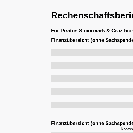
Rechenschaftsberic
Für Piraten Steiermark & Graz
hie
Finanzübersicht (ohne Sachspend
Finanzübersicht (ohne Sachspend
Kontos