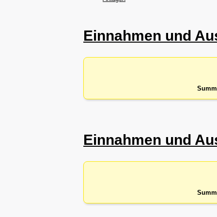
Einnahmen und Aus
Summ
Einnahmen und Aus
Summ