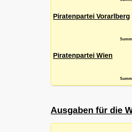
Piratenpartei Vorarlberg
Summ
Piratenpartei Wien
Summ
Ausgaben für die W