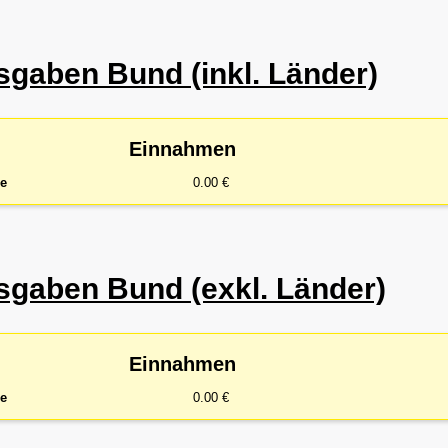
gaben Bund (inkl. Länder)
Einnahmen
e
0.00 €
gaben Bund (exkl. Länder)
Einnahmen
e
0.00 €