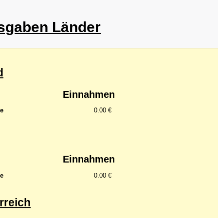
sgaben Länder
d
Einnahmen
e
0.00 €
Einnahmen
e
0.00 €
rreich