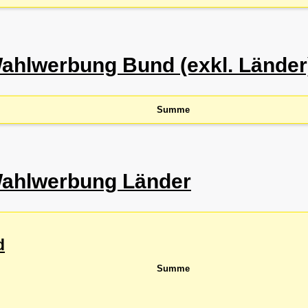
ahlwerbung Bund (exkl. Länder
Summe
Wahlwerbung Länder
d
Summe